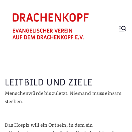
Zum
Inhalt
springen
EV.
Trägerverei
n für Hospiz
VEREIN
und Hospiz
"AUF
Zuhause
DEM
DRACHEN
LEITBILD UND ZIELE
KOPF"
Menschenwürde bis zuletzt. Niemand muss einsam
sterben.
Das Hospiz will ein Ort sein, in dem ein