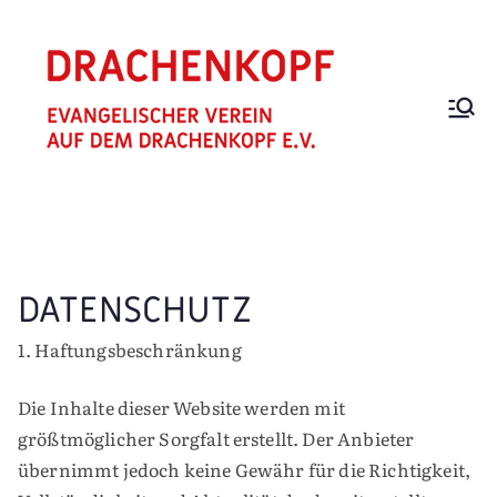
Zum
Inhalt
springen
EV.
Trägerverei
n für Hospiz
VEREIN
und Hospiz
"AUF
Zuhause
DEM
DRACHEN
DATENSCHUTZ
KOPF"
1. Haftungsbeschränkung
Die Inhalte dieser Website werden mit
größtmöglicher Sorgfalt erstellt. Der Anbieter
übernimmt jedoch keine Gewähr für die Richtigkeit,