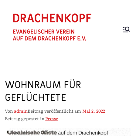
Zum
Inhalt
springen
EV.
Trägerverei
n für Hospiz
VEREIN
und Hospiz
"AUF
Zuhause
DEM
DRACHEN
WOHNRAUM FÜR
KOPF"
GEFLÜCHTETE
Von
admin
Beitrag veröffentlicht am
Mai 2, 2022
Beitrag gepostet in
Presse