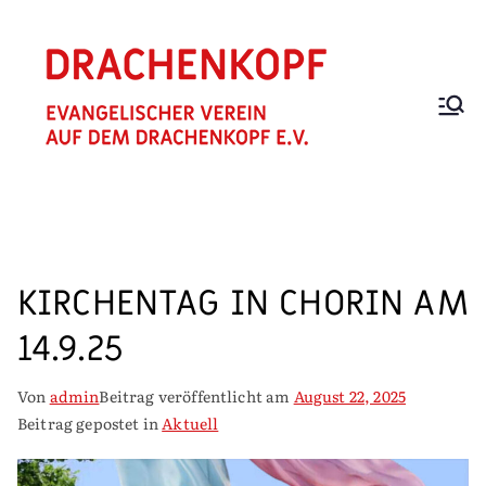
Zum
Inhalt
springen
EV.
Trägerverei
n für Hospiz
VEREIN
und Hospiz
"AUF
Zuhause
DEM
DRACHEN
KIRCHENTAG IN CHORIN AM
KOPF"
14.9.25
Von
admin
Beitrag veröffentlicht am
August 22, 2025
Beitrag gepostet in
Aktuell