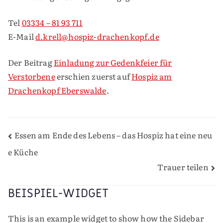
Tel
03334 – 81 93 711
E-Mail
d.krell@hospiz-drachenkopf.de
Der Beitrag
Einladung zur Gedenkfeier für
Verstorbene
erschien zuerst auf
Hospiz am
Drachenkopf Eberswalde
.
BEITRAGSNAVIGATION
Essen am Ende des Lebens – das Hospiz hat eine neu
e Küche
Trauer teilen
BEISPIEL-WIDGET
This is an example widget to show how the Sidebar